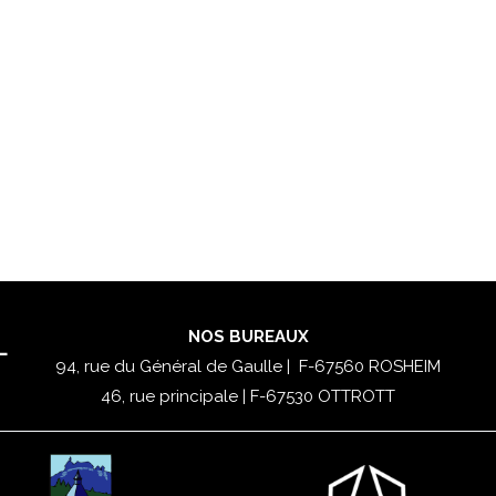
NOS BUREAUX
L
94, rue du Général de Gaulle | F-67560 ROSHEIM
46, rue principale | F-67530 OTTROTT