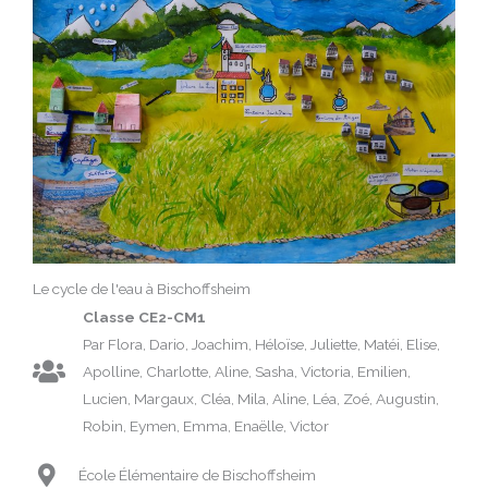
Le cycle de l'eau à Bischoffsheim
Classe CE2-CM1
Par Flora, Dario, Joachim, Héloïse, Juliette, Matéi, Elise,
Apolline, Charlotte, Aline, Sasha, Victoria, Emilien,
Lucien, Margaux, Cléa, Mila, Aline, Léa, Zoé, Augustin,
Robin, Eymen, Emma, Enaëlle, Victor
École Élémentaire de Bischoffsheim