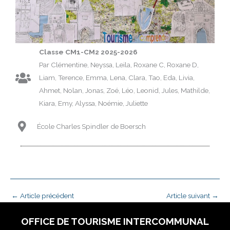
Classe CM1-CM2 2025-2026
Par Clémentine, Neyssa, Leila, Roxane C, Roxane D,
Liam, Terence, Emma, Lena, Clara, Tao, Eda, Livia,
Ahmet, Nolan, Jonas, Zoé, Léo, Leonid, Jules, Mathilde,
Kiara, Emy, Alyssa, Noémie, Juliette
École Charles Spindler de Boersch
←
Article précédent
Article suivant
→
OFFICE DE TOURISME INTERCOMMUNAL